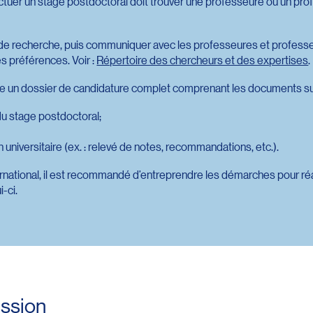
ctuer un stage postdoctoral doit trouver une professeure ou un pro
et de recherche, puis communiquer avec les professeures et profes
 préférences. Voir :
Répertoire des chercheurs et des expertises
.
tre un dossier de candidature complet comprenant les documents su
du stage postdoctoral;
n universitaire (ex. : relevé de notes, recommandations, etc.).
ternational, il est recommandé d’entreprendre les démarches pour ré
i-ci.
ssion