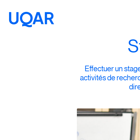
S
Menu principal
Aller au contenu
Recherche
Taille du texte
Effectuer un stag
activités de reche
Interlignage du texte
dir
Espacement du texte
Réinitialiser les paramètres