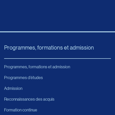
 de Montréal
E9
44
Programmes, formations et admission
ski
T2
Programmes, formations et admission
l Jean-Lesage de Québec vers Rimouski : 315 km
Programmes d’études
roport à la gare d’autobus de Sainte-Foy
Admission
Reconnaissances des acquis
Foy
Bourgeois
Formation continue
6