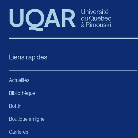
Départ :
Station Centrale d’autobus
1717, rue Berri
Montréal (Québec) H2L 4
Téléphone : 1 833 449-64
Destination :
Liens rapides
Gare d’autocars de Rimou
90, rue Léonidas
Rimouski (Québec) G5L 2
Téléphone : 418 723-4923
Actualités
De l’aéroport internationa
Bibliothèque
Un
taxi
vous mènera de l’aé
Bottin
Départ :
Boutique en ligne
Gare d’autobus de Sainte-
3001, chemin des Quatre-
Carrières
Québec (Québec) G1V 5A