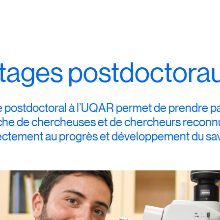
Retour
à l'élément précédent
Futurs étudiants et future
étudiantes
Étudiantes et étudiants cana
tages postdoctora
Étudiantes et étudiants inte
Portes ouvertes
Logements et résidences
e postdoctoral à l’UQAR permet de prendre p
rche de chercheuses et de chercheurs reconnus
ectement au progrès et développement du sav