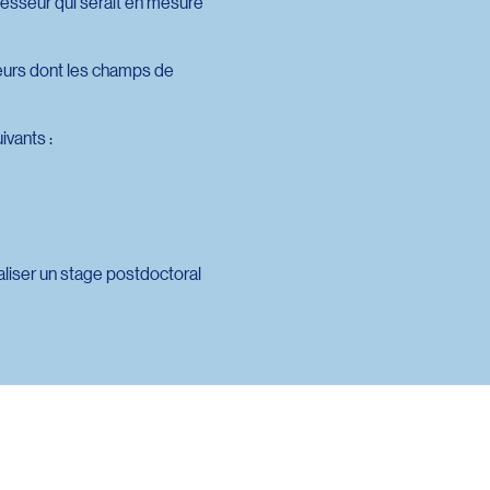
fesseur qui serait en mesure
seurs dont les champs de
ivants :
aliser un stage postdoctoral