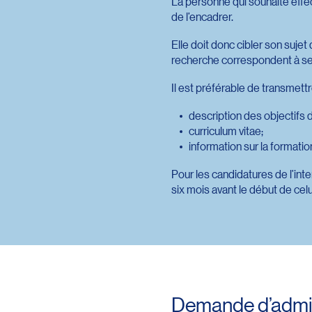
La personne qui souhaite effe
de l’encadrer.
Elle doit donc cibler son suj
recherche correspondent à ses
Il est préférable de transmet
description des objectifs 
curriculum vitae;
information sur la formatio
Pour les candidatures de l’in
six mois avant le début de celu
Demande d’admi