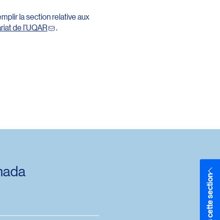
emplir la section relative aux
ariat de l’UQAR
.
anada
Dans cette section