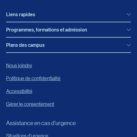
Liens rapides
Programmes, formations et admission
Actualités
Bibliothèque
Plans des campus
Programmes, formations et admission
Bottin
Programmes d’études
Campus de Rimouski
Nous joindre
Boutique en ligne
Admission
Campus de Lévis
Politique de confidentialité
Carrières
Reconnaissances des acquis
Accessibilité
Événements
Formation continue
Gérer le consentement
Fondation de l’UQAR
Universités d’été
FAQ
Assistance en cas d’urgence
Frais de scolarité
Portail
Situations d'urgence
Calendrier universitaire