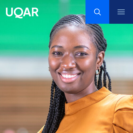
Menu principal
Aller au contenu
Recherche
Taille du texte
Interlignage du texte
Espacement du texte
Réinitialiser les paramètres