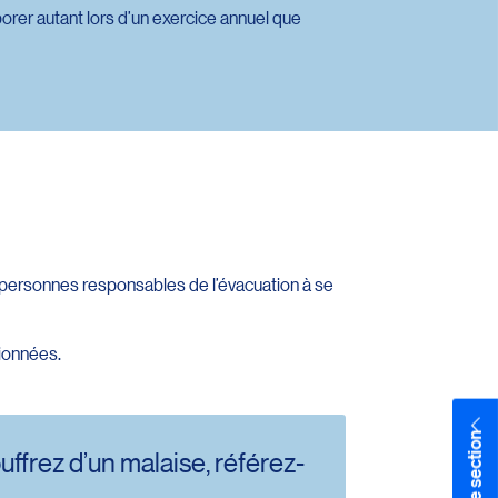
orer autant lors d’un exercice annuel que
s personnes responsables de l’évacuation à se
tionnées.
uffrez d’un malaise, référez-