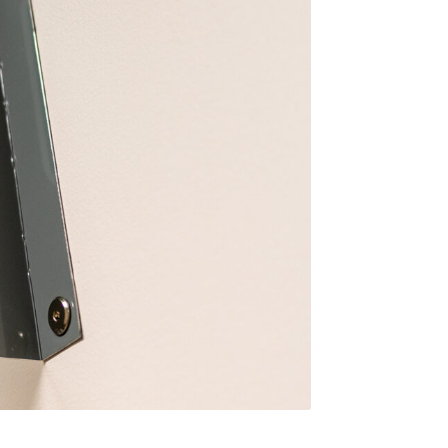
Le Nordet
Mentorat
Mobilité internationale
Orientation
Résidences au campus de Rimouski
Respect et bien-être des personnes
Situations d’urgence
Soutien informatique
Transport actif et stationnement