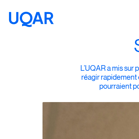
Menu principal
Aller au contenu
Recherche
Taille du texte
L’UQAR a mis sur p
réagir rapidement e
Interlignage du texte
pourraient po
Espacement du texte
Réinitialiser les paramètres