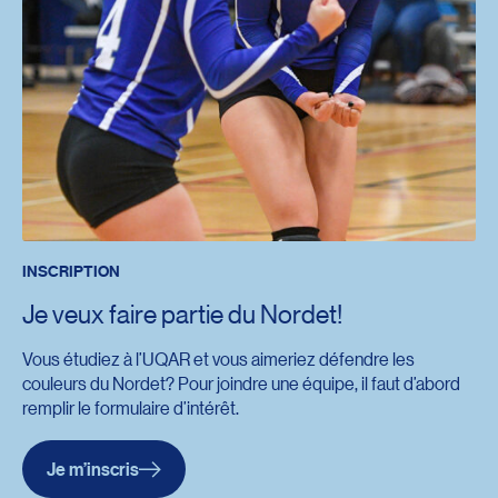
INSCRIPTION
Je veux faire partie du Nordet!
Vous étudiez à l’UQAR et vous aimeriez défendre les
couleurs du Nordet? Pour joindre une équipe, il faut d’abord
remplir le formulaire d’intérêt.
Je m’inscris
Redirection vers l’url : https://formulaires.uqar.ca/