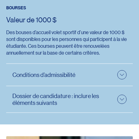
BOURSES
Valeur de 1000 $
Des bouses d’accueil volet sportif d’une valeur de 1000 $
sont disponibles pour les personnes qui participent à la vie
étudiante. Ces bourses peuvent être renouvelées
annuellement sur la base de certains critères.
Conditions d’admissibilité
Détenir la citoyenneté canadienne.
Dossier de candidature : inclure les
Présenter une nouvelle demande d’admission à un
éléments suivants
programme d’études de l’UQAR à temps complet,
au statut régulier.
Une lettre de motivation expliquant les intentions
Avoir évolué à un niveau compétitif dans une
de participer aux activités compétitives de l’UQAR.
discipline au niveau collégial ou civil.
Un curriculum vitae sportif.
S’engager à poursuivre la pratique d’activités
Une lettre d’attestation et de recommandation
sportives compétitives et à représenter l’UQAR