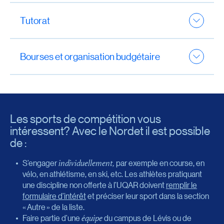
d’informations.
Profitez d’un accompagnement sur mesure pour la
gestion du temps et les méthodes
Tutorat
d’apprentissage. Communiquez avec le
Centre d’aide à
la réussite
(CAR) pour plus d’information.
Le tutorat est offert pour certaines
matières. Communiquez avec le
Centre d’aide à la
Bourses et organisation budgétaire
réussite
(CAR) pour connaître les détails.
Bourses
: Vérifiez les conditions d’admissibilité
des
bourses
. Pour obtenir de l’assistance en
matière de soutien financier, écrivez à
Jean-Hertel
Lemieux
(Rimouski) ou à
Mochira Atallah
Les sports de compétition vous
(Lévis).
intéressent? Avec le Nordet il est possible
de :
Organisation budgétaire
: Profitez d’une
consultation gratuite grâce au
programme d’aide
S’engager
individuellement,
par exemple en course, en
aux étudiants
.
vélo, en athlétisme, en ski, etc. Les athlètes pratiquant
une discipline non offerte à l’UQAR doivent
remplir le
formulaire d’intérêt
et préciser leur sport dans la section
« Autre » de la liste.
Faire partie d’une
équipe
du campus de Lévis ou de