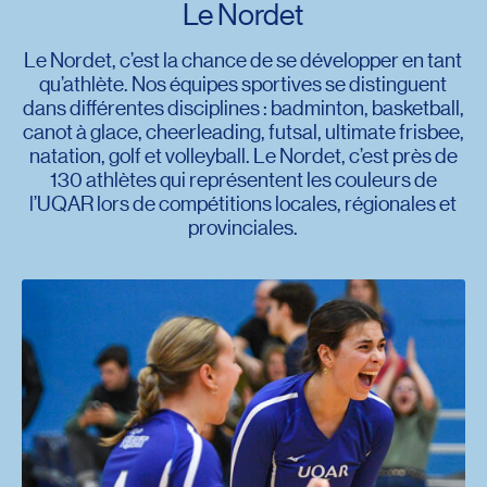
Le Nordet
Orientation
Résidences au campus de Rimouski
Respect et bien-être des personnes
Le Nordet, c’est la chance de se développer en tant
Situations d’urgence
qu’athlète. Nos équipes sportives se distinguent
Soutien informatique
Transport actif et stationnement
dans différentes disciplines : badminton, basketball,
canot à glace, cheerleading, futsal, ultimate frisbee,
natation, golf et volleyball. Le Nordet, c’est près de
130 athlètes qui représentent les couleurs de
l’UQAR lors de compétitions locales, régionales et
provinciales.