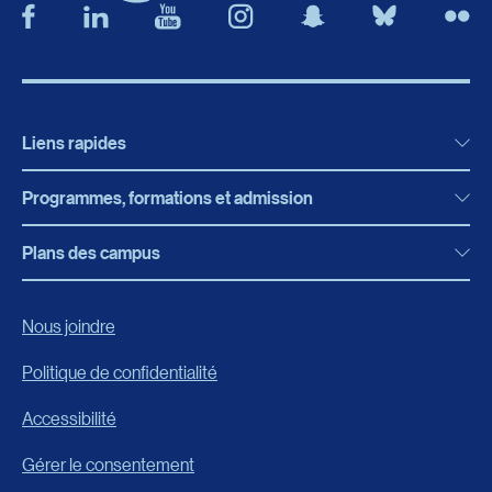
Liens rapides
Programmes, formations et admission
Actualités
Bibliothèque
Plans des campus
Programmes, formations et admission
Bottin
Programmes d’études
Campus de Rimouski
Nous joindre
Boutique en ligne
Admission
Campus de Lévis
Politique de confidentialité
Carrières
Reconnaissances des acquis
Accessibilité
Événements
Formation continue
Gérer le consentement
Fondation de l’UQAR
Universités d’été