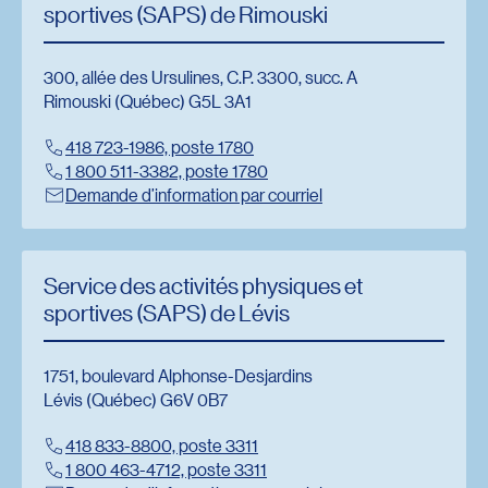
sportives (SAPS) de Rimouski
300, allée des Ursulines, C.P. 3300, succ. A
Rimouski (Québec) G5L 3A1
418 723-1986, poste 1780
Redirection vers l’url : tel:+14187231986,1780
1 800 511-3382, poste 1780
Redirection vers l’url : tel:+18005113382,1780
Demande d’information par courriel
Redirection vers l’url : mailto:saps@uqar.ca
Service des activités physiques et
sportives (SAPS) de Lévis
1751, boulevard Alphonse-Desjardins
Lévis (Québec) G6V 0B7
418 833-8800, poste 3311
Redirection vers l’url : tél:+14188338800,3311
1 800 463-4712, poste 3311
Redirection vers l’url : tel:+18004634712,3311