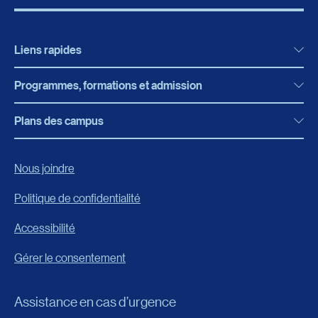
Liens rapides
Programmes, formations et admission
Actualités
Bibliothèque
Plans des campus
Programmes, formations et admission
Bottin
Programmes d’études
Campus de Rimouski
Nous joindre
Boutique en ligne
Admission
Campus de Lévis
Politique de confidentialité
Carrières
Reconnaissances des acquis
Accessibilité
Événements
Formation continue
Gérer le consentement
Fondation de l’UQAR
Universités d’été
FAQ
Assistance en cas d’urgence
Frais de scolarité