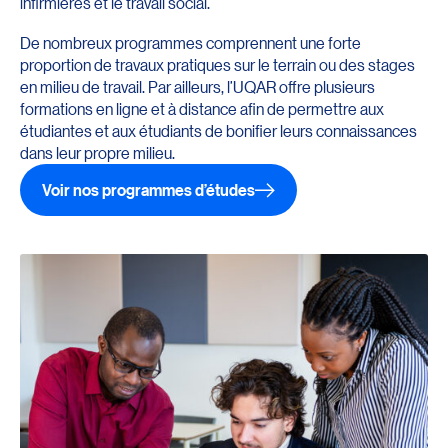
infirmières et le travail social.
De nombreux programmes comprennent une forte
proportion de travaux pratiques sur le terrain ou des stages
en milieu de travail. Par ailleurs, l’UQAR offre plusieurs
formations en ligne et à distance afin de permettre aux
étudiantes et aux étudiants de bonifier leurs connaissances
dans leur propre milieu.
Voir nos programmes d’études
Redirection vers la page : Programmes d’études