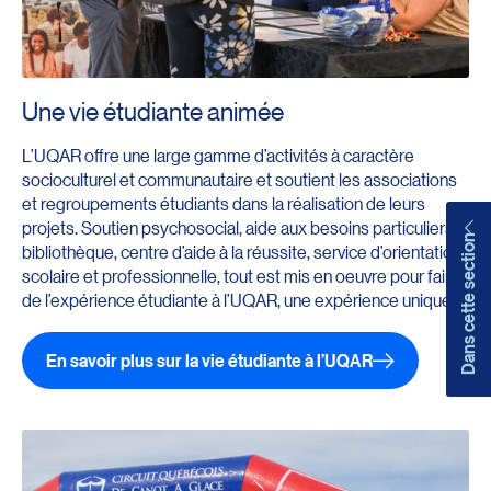
Une vie étudiante animée
L’UQAR offre une large gamme d’activités à caractère
socioculturel et communautaire et soutient les associations
et regroupements étudiants dans la réalisation de leurs
projets. Soutien psychosocial, aide aux besoins particuliers,
Dans cette section
bibliothèque, centre d’aide à la réussite, service d’orientation
scolaire et professionnelle, tout est mis en oeuvre pour faire
de l’expérience étudiante à l’UQAR, une expérience unique!
En savoir plus sur la vie étudiante à l’UQAR
Redirection vers l’url : https://www.uqar.ca/services/vie-e