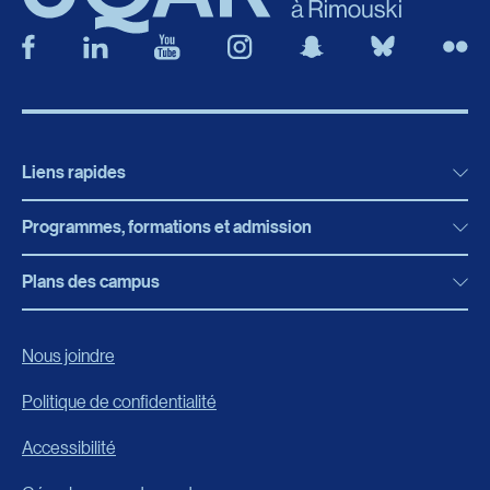
Liens rapides
Programmes, formations et admission
Actualités
Bibliothèque
Plans des campus
Programmes, formations et admission
Bottin
Programmes d’études
Campus de Rimouski
Nous joindre
Boutique en ligne
Admission
Campus de Lévis
Politique de confidentialité
Carrières
Reconnaissances des acquis
Accessibilité
Événements
Formation continue