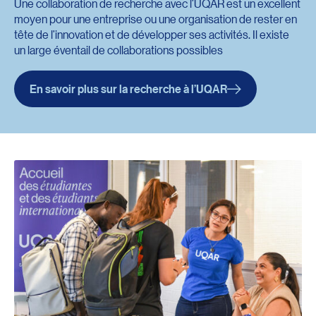
Une collaboration de recherche avec l’UQAR est un excellent
moyen pour une entreprise ou une organisation de rester en
tête de l’innovation et de développer ses activités. Il existe
un large éventail de collaborations possibles
En savoir plus sur la recherche à l’UQAR
Redirection vers l’url : https://www.uqar.ca/recherche/