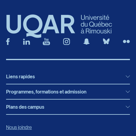
Liens rapides
Programmes, formations et admission
Actualités
Bibliothèque
Plans des campus
Programmes, formations et admission
Bottin
Programmes d’études
Campus de Rimouski
Nous joindre
Boutique en ligne
Admission