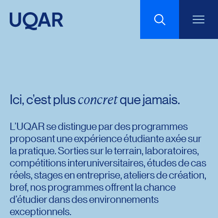
Retour
à l'élément précédent
Programmes, formations et admission
Programmes d'études
Menu principal
Aller au contenu
Recherche
Admission
Reconnaissances des acquis
Taille du texte
Formation continue
Étudiez à distance
concret
Ici, c’est plus
que jamais.
Universités d'été
Frais de scolarité
Interlignage du texte
Calendrier universitaire
Horaire des cours
L’UQAR se distingue par des programmes
proposant une expérience étudiante axée sur
Espacement du texte
la pratique. Sorties sur le terrain, laboratoires,
compétitions interuniversitaires, études de cas
réels, stages en entreprise, ateliers de création,
Réinitialiser les paramètres
bref, nos programmes offrent la chance
d’étudier dans des environnements
exceptionnels.