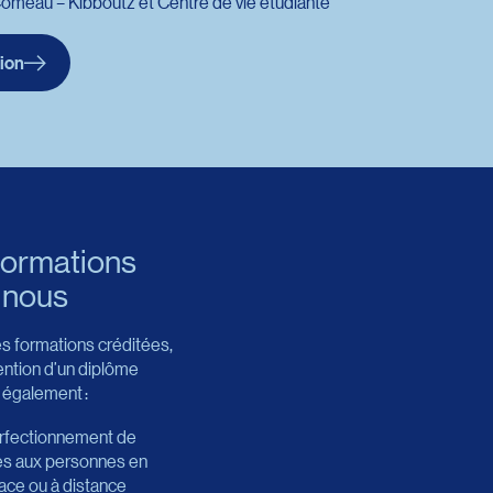
omeau – Kibboutz et Centre de vie étudiante
ion
rl : https://admission.uqar.ca/
formations
 nous
s formations créditées,
ention d’un diplôme
s également :
rfectionnement de
es aux personnes en
lace ou à distance