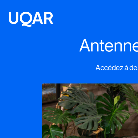
Antenne
Menu principal
Aller au contenu
Recherche
Taille du texte
Accédez à des 
Interlignage du texte
Espacement du texte
Réinitialiser les paramètres