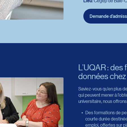
te durée
.
Lieu
: Cégep de Baie-C
Demande d’admiss
Redirection vers l’u
L’UQAR : des 
données chez
Saviez-vous qu’en plus de
qui peuvent mener à l’obt
universitaire, nous offron
Des formations de pe
courte durée destiné
emploi, offertes sur p