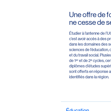
Une offre de f
ne cesse de s
Étudier à l’antenne de l
c’est avoir accès à des 
dans les domaines des sc
sciences de l’éducation, 
et du travail social. Plu
de 1ᵉʳ et de 2ᵉ cycles, cer
diplômes d’études supéri
sont offerts en réponse 
identifiés dans la région.
Éducation