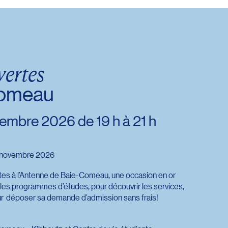
. Consulter l’offre de
. Consulter l’offre de
érêt
vertes
. Consulter l’offre de
Comeau
embre 2026 de 19 h à 21 h
12 novembre 2026
rmulaire d’intérêt
’intérêt
tes à l’Antenne de Baie-Comeau, une occasion en or
ire d’intérêt
 les programmes d’études, pour découvrir les services,
our déposer sa demande d’admission sans frais!
. Consulter l’offre de