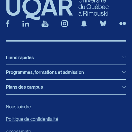
Liens rapides
Programmes, formations et admission
Actualités
Bibliothèque
Plans des campus
Programmes, formations et admission
Bottin
Programmes d’études
Campus de Rimouski
Nous joindre
Boutique en ligne
Admission
Campus de Lévis
Politique de confidentialité
Carrières
Reconnaissances des acquis
Accessibilité