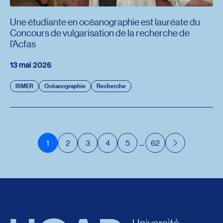
Une étudiante en océanographie est lauréate du
Concours de vulgarisation de la recherche de
l’Acfas
13 mai 2026
ISMER
Océanographie
Recherche
1
2
3
4
5
...
62
Suivant