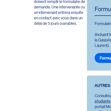
doivent remplir le formulaire de
demande. Une intervenante ou
Formu
un intervenant entrera ensuite
en contact avec vous dans un
délai de 5 jours ouvrables.
Formulair
(incluant 
la Gaspés
Laurent).
Formu
Redire
AUTRES 
Consultez
étudiante
portail M