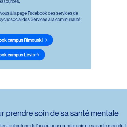
ressources.
vous à la
page Facebook des services de
sychosocial des Services à la commun
auté
.
ook campus Rimouski
ction vers l’url : https://www.facebook.com/profile.php?id=10
ook campus Lévis
ction vers l’url : https://www.facebook.com/profile.php?id=1
ur prendre soin de sa santé mentale
ertes tout au long de l’année pour prendre soin de sa santé mentale