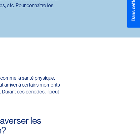
Dans cette section
s, etc. Pour connaître les
out comme la santé physique.
ut arriver à certains moments
. Durant ces périodes, il peut
.
averser les
n?