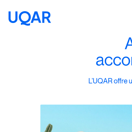
A
Menu principal
Aller au contenu
Recherche
acco
Taille du texte
L’UQAR offre u
Interlignage du texte
Espacement du texte
Réinitialiser les paramètres