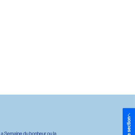
0091507963857
00083070953138
. La Semaine du bonheur ou la