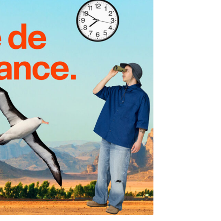
Le Nordet
Mentorat
Mobilité internationale
Orientation
Résidences au campus de Rimouski
Respect et bien-être des personnes
Situations d’urgence
Soutien informatique
Transport actif et stationnement