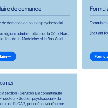
laire de demande
Formul
e de demande de soutien psychosocial
Formulaire
(incluant t
les régions administratives de la Côte-Nord,
ie-Îles-de-la-Madeleine et le Bas-Saint-
laire
Formula
ction vers l’url : https://sondage.uqar.ca/index.php/984538?lan
Redirect
OUTILS
 la section
« Services à la communauté
 », secteur « Soutien psychosocial »
du
oodle de l’UQAR
,
pour découvrir d’autres