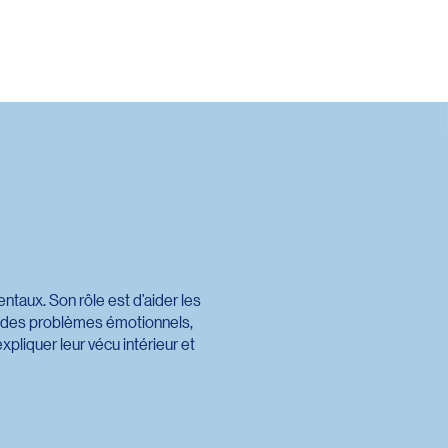
aux. Son rôle est d’aider les
e des problèmes émotionnels,
pliquer leur vécu intérieur et