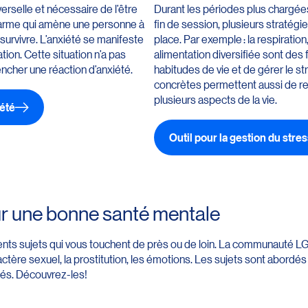
erselle et nécessaire de l’être
Durant les périodes plus chargée
d’alarme qui amène une personne à
fin de session, plusieurs stratég
 survivre. L’anxiété se manifeste
place. Par exemple : la respiration
ation. Cette situation n’a pas
alimentation diversifiée sont des 
encher une réaction d’anxiété.
habitudes de vie et de gérer le s
concrètes permettent aussi de re
plusieurs aspects de la vie.
iété
Outil pour la gestion du stre
r une bonne santé mentale
nts sujets qui vous touchent de près ou de loin. La communauté LG
ctère sexuel, la prostitution, les émotions. Les sujets sont abordés 
ités. Découvrez-les!