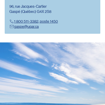
96, rue Jacques-Cartier
Gaspé (Québec) G4X 2S8
1 800 511-3382, poste 1450
Redirection vers l’url : tel:+1 800 511-3382,1450
gaspe@uqar.ca
Redirection vers l’url : mailto:gaspe@uqar.ca