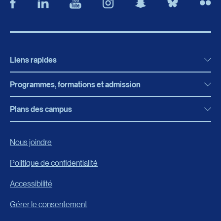
Liens rapides
Programmes, formations et admission
Actualités
Bibliothèque
Plans des campus
Programmes, formations et admission
Bottin
Programmes d’études
Campus de Rimouski
Nous joindre
Boutique en ligne
Admission
Campus de Lévis
Politique de confidentialité
Carrières
Reconnaissances des acquis
Accessibilité
Événements
Formation continue
Gérer le consentement
Fondation de l’UQAR
Universités d’été