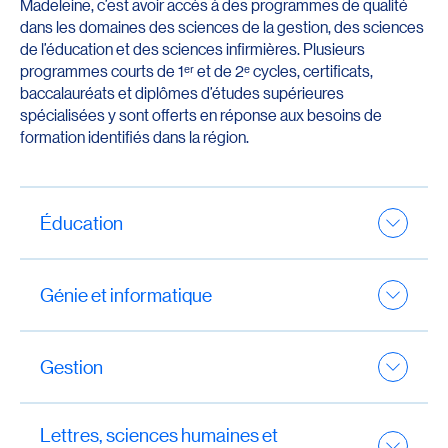
Madeleine, c’est avoir accès à des programmes de qualité
dans les domaines des sciences de la gestion, des sciences
de l’éducation et des sciences infirmières. Plusieurs
programmes courts de 1ᵉʳ et de 2ᵉ cycles, certificats,
baccalauréats et diplômes d’études supérieures
spécialisées y sont offerts en réponse aux besoins de
formation identifiés dans la région.
Éducation
Programmes ouverts à l’admission
Génie et informatique
Pas de programmes en démarrage
Programmes ouverts à l’admission
Programmes en recrutement
Gestion
Pas de programmes en démarrage
Baccalauréat en éducation préscolaire et en
enseignement primaire
– remplir le
formulaire
Programmes ouverts à l’admission
Programmes en recrutement
d’intérêt
Lettres, sciences humaines et