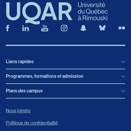
Liens rapides
Programmes, formations et admission
Actualités
Bibliothèque
Plans des campus
Programmes, formations et admission
Bottin
Programmes d’études
Campus de Rimouski
Nous joindre
Boutique en ligne
Admission
Campus de Lévis
Politique de confidentialité
Carrières
Reconnaissances des acquis