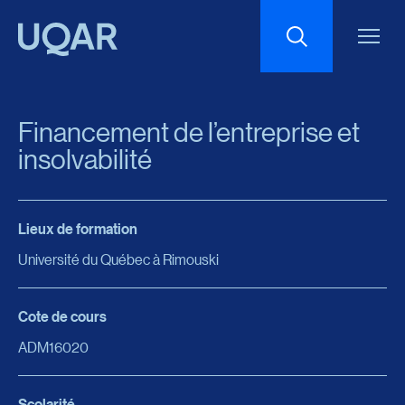
Menu principal
Aller au contenu
Recherche
Financement de l’entreprise et
Taille du texte
insolvabilité
Interlignage du texte
Lieux de formation
Université du Québec à Rimouski
Espacement du texte
Cote de cours
Réinitialiser les paramètres
ADM16020
Scolarité