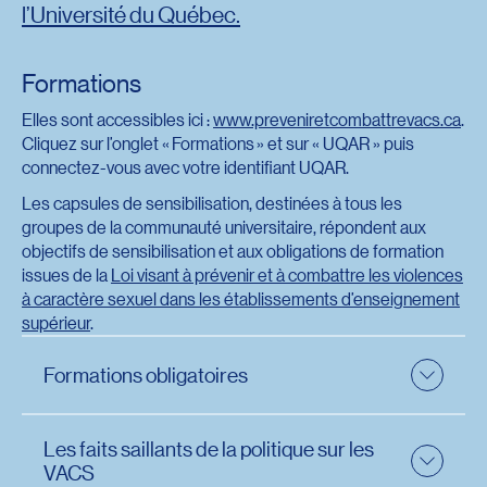
l’Université du Québec.
Formations
Elles sont accessibles ici :
www.preveniretcombattrevacs.ca
.
Cliquez sur l’onglet « Formations » et sur « UQAR » puis
connectez-vous avec votre identifiant UQAR.
Les capsules de sensibilisation, destinées à tous les
groupes de la communauté universitaire, répondent aux
objectifs de sensibilisation et aux obligations de formation
issues de la
Loi visant à prévenir et à combattre les violences
à caractère sexuel dans les établissements d’enseignement
supérieur
.
Formations obligatoires
La sensibilisation est un élément clé pour promouvoir
Les faits saillants de la politique sur les
une culture de respect et prévenir les violences à
VACS
caractère sexuel. Toutes les personnes de la