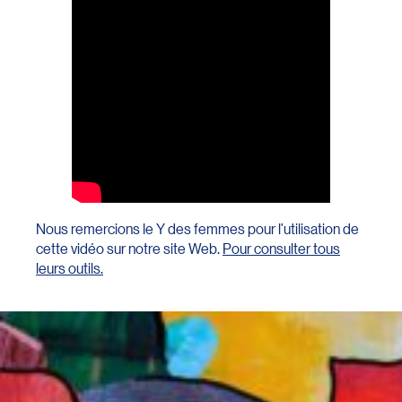
personnes qui entament des études dans notre
déclaration de conflit d’intérêts
)
établissement.
La création d’un comité institutionnel contre les
violences à caractère sexuel
2 – Capsule « Ensemble pour contrer la
banalisation des VACS »
Cette capsule complémentaire à la formation de base
de 19 minutes aborde plus spécifiquement la
banalisation des VACS.
Nous remercions le Y des femmes pour l’utilisation de
3 – Capsule « Ensemble pour réfléchir sur les
cette vidéo sur notre site Web.
Pour consulter tous
normes sociales sexuées et de genre »
leurs outils.
Cette capsule complémentaire de 15 minutes permet
d’initier une réflexion sur les normes sociales sexuées
et genrées.
4 – Capsule « Ensemble, bâtissons une culture
du respect et du consentement »