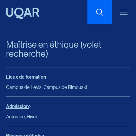
Menu principal
Aller au contenu
Recherche
Maîtrise en éthique (volet
Taille du texte
recherche)
Interlignage du texte
Lieux de formation
Campus de Lévis, Campus de Rimouski
Espacement du texte
Admission
Réinitialiser les paramètres
Automne, Hiver
Régimes d’études