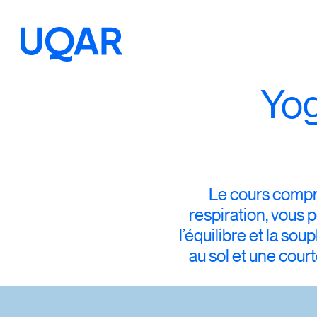
Yog
Menu principal
Aller au contenu
Recherche
Taille du texte
Le cours compr
Interlignage du texte
respiration, vous
l’équilibre et la s
Espacement du texte
au sol et une cou
Réinitialiser les paramètres