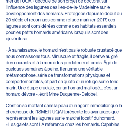
mer de l’UQAR découle de son projet de doctorat sur
l’influence des lagunes des Îles-de-la-Madeleine sur le
développement des homards. Protégées depuis le début du
20 siècle et reconnues comme refuge marin en 2017, ces
lagunes sont considérées comme des habitats essentiels
pour les petits homards américains lorsqu’ils sont des
« juvéniles ».
« À sa naissance, le homard n’est pas le robuste crustacé que
nous connaissons tous. Minuscule et fragile, il dérive au gré
des courants et à la merci des prédateurs affamés. Âgé de
quelques semaines à peine, il entame une véritable
métamorphose, série de transformations physiques et
comportementales, et part en quête d’un refuge sur le fond
marin. Une étape cruciale, car un homard mal logé… c’est un
homard dévoré », écrit Mme Duquenne-Delobel.
C’est en se mettant dans la peau d’un agent immobilier que la
chercheuse de l’ISMER-UQAR présente les avantages que
représentent les lagunes sur le marché locatif du homard.
« Les galets sont LA référence chez les homards. Capables