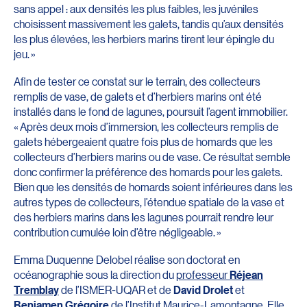
sans appel : aux densités les plus faibles, les juvéniles
choisissent massivement les galets, tandis qu’aux densités
les plus élevées, les herbiers marins tirent leur épingle du
jeu. »
Afin de tester ce constat sur le terrain, des collecteurs
remplis de vase, de galets et d’herbiers marins ont été
installés dans le fond de lagunes, poursuit l’agent immobilier.
« Après deux mois d’immersion, les collecteurs remplis de
galets hébergeaient quatre fois plus de homards que les
collecteurs d’herbiers marins ou de vase. Ce résultat semble
donc confirmer la préférence des homards pour les galets.
Bien que les densités de homards soient inférieures dans les
autres types de collecteurs, l’étendue spatiale de la vase et
des herbiers marins dans les lagunes pourrait rendre leur
contribution cumulée loin d’être négligeable. »
Emma Duquenne Delobel réalise son doctorat en
océanographie sous la direction du
professeur
Réjean
Tremblay
de l’ISMER-UQAR et de
David Drolet
et
Benjamen Grégoire
de l’Institut Maurice-Lamontagne. Elle