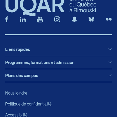
Liens rapides
Programmes, formations et admission
Actualités
Bibliothèque
Plans des campus
Programmes, formations et admission
Bottin
Programmes d’études
Campus de Rimouski
Nous joindre
Boutique en ligne
Admission
Campus de Lévis
Politique de confidentialité
Carrières
Reconnaissances des acquis
Accessibilité