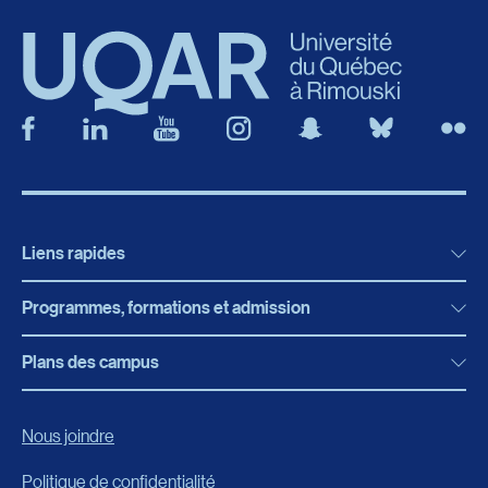
Liens rapides
Programmes, formations et admission
Actualités
Bibliothèque
Plans des campus
Programmes, formations et admission
Bottin
Programmes d’études
Campus de Rimouski
Nous joindre
Boutique en ligne
Admission
Campus de Lévis
Politique de confidentialité