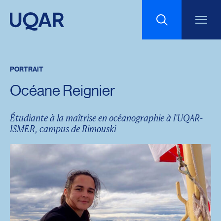
Menu principal
Aller au contenu
Recherche
PORTRAIT
Taille du texte
Océane Reignier
Interlignage du texte
Étudiante à la maîtrise en océanographie à l’UQAR-
ISMER, campus de Rimouski
Espacement du texte
Réinitialiser les paramètres