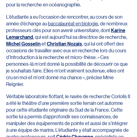
pour la recherche en océanographie.
L’étudiante a eu l’occasion de rencontrer, au cours de son
année d’échange au
baccalauréat en biologie
, de nombreux
professeurs clés pour son avenir universitaire, dont
Karine
Lemarchand
, qui est aujourd’hui sa directrice de recherche,
Michel Gosselin
et
Christian Nozais
, qui lui ont offert des
occasions de travailler avec eux en recherche lors du cours
d’Introduction à la recherche et micro-thèse. « Ces
personnes-là m’ont donné la possibilité de découvrir ce que
je souhaitais faire. Elles m’ont vraiment soutenue, elles ont
cru en moi et m’ont donné ma chance », précise Mme
Reignier.
Véritable laboratoire flottant, le navire de recherche Coriolis II
a été le théâtre d’une première sortie terrain cet automne
pour cette étudiante originaire du Sud de la France. Cette
sortie lui a permis d’approfondir ses connaissances, de
manipuler des équipements de pointe et aussi de s’intégrer
à une équipe de marins. L’étudiante y était accompagnée de
quatre professeurs, soit
Cédric Chavanne
, spécialiste en