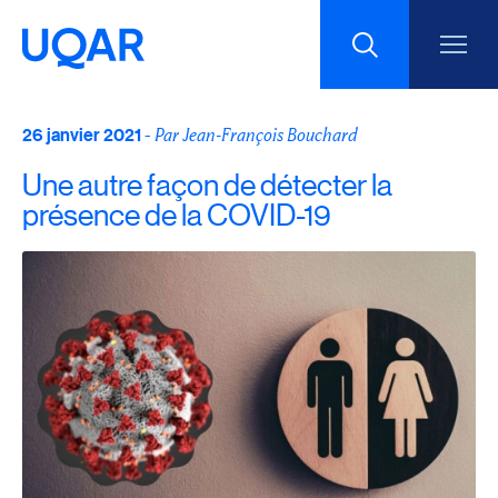
26 janvier 2021
Menu principal
-
Par Jean-François Bouchard
Aller au contenu
Recherche
Une autre façon de détecter la
Taille du texte
présence de la COVID-19
Interlignage du texte
Espacement du texte
Réinitialiser les paramètres