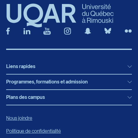
Liens rapides
Programmes, formations et admission
Actualités
Bibliothèque
Plans des campus
Programmes, formations et admission
Bottin
Programmes d’études
Campus de Rimouski
Nous joindre
Boutique en ligne
Admission
Campus de Lévis
Politique de confidentialité
Carrières
Reconnaissances des acquis