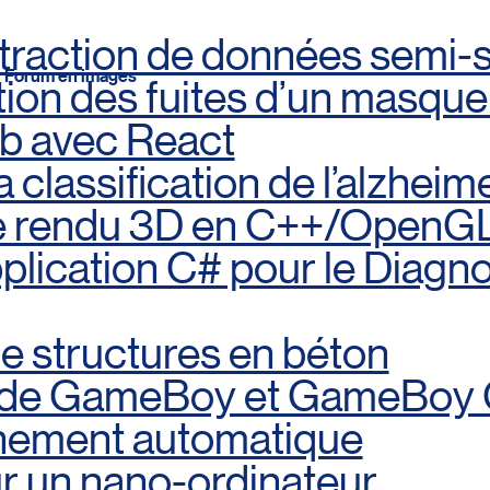
traction de données semi-
Forum en images
ation des fuites d’un masqu
eb avec React
 classification de l’alzheim
e rendu 3D en C++/OpenG
lication C# pour le Diagn
e structures en béton
r de GameBoy et GameBoy 
nnement automatique
 un nano-ordinateur