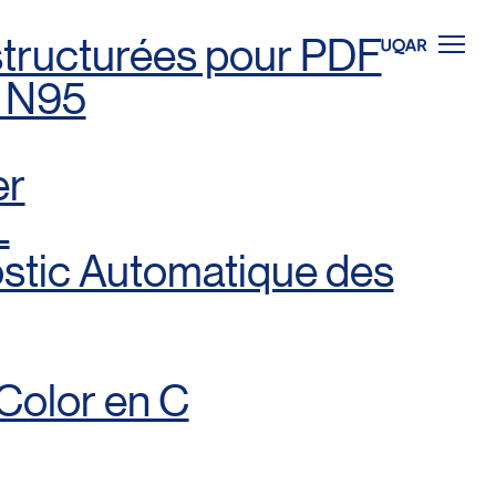
structurées pour PDF
e N95
er
L
ostic Automatique des
Color en C