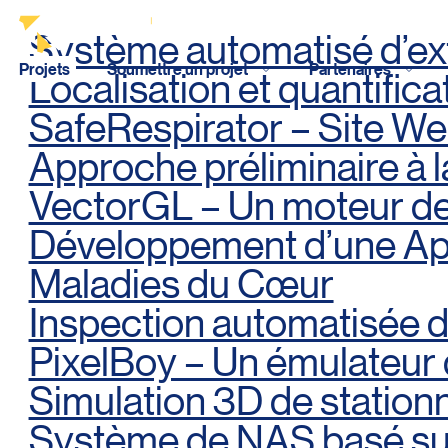
Système automatisé d’ex
Projets
Soumettre un projet
Partenaires
Localisation et quantific
Partenaires financiers
Critères d'évaluation
SafeRespirator – Site W
Menu principal
Aller au contenu
Recherche
Approche préliminaire à la
Partenaires de projets
VectorGL – Un moteur d
Taille du texte
Jury
Développement d’une App
Maladies du Cœur
Interlignage du texte
Offre de visibilité
Inspection automatisée d
Espacement du texte
PixelBoy – Un émulateu
Simulation 3D de statio
Réinitialiser les paramètres
Système de NAS basé sur