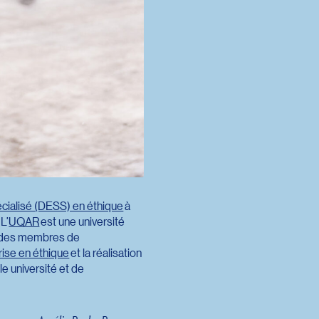
cialisé (DESS) en éthique
à
L’
UQAR
est une université
ue des membres de
rise en éthique
et la réalisation
le université et de