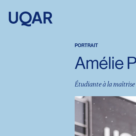
Menu principal
Aller au contenu
Recherche
PORTRAIT
Amélie 
Taille du texte
Interlignage du texte
Étudiante à la maîtris
Espacement du texte
Réinitialiser les paramètres