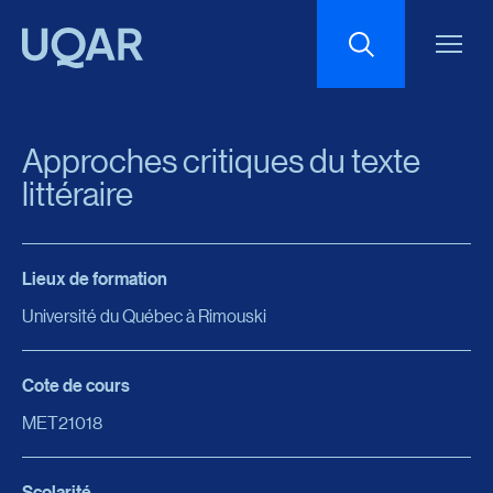
Menu principal
Aller au contenu
Recherche
Approches critiques du texte
Taille du texte
littéraire
Interlignage du texte
Lieux de formation
Université du Québec à Rimouski
Espacement du texte
Cote de cours
Réinitialiser les paramètres
MET21018
Scolarité