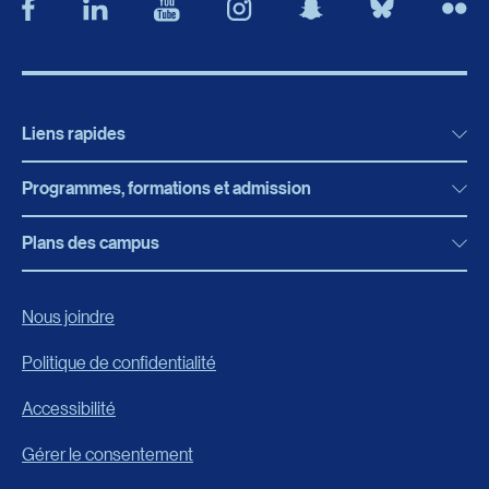
Liens rapides
Programmes, formations et admission
Actualités
Bibliothèque
Plans des campus
Programmes, formations et admission
Bottin
Programmes d’études
Campus de Rimouski
Nous joindre
Boutique en ligne
Admission
Campus de Lévis
Politique de confidentialité
Carrières
Reconnaissances des acquis
Accessibilité
Événements
Formation continue
Gérer le consentement
Fondation de l’UQAR
Universités d’été