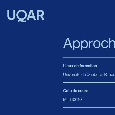
Menu principal
Aller au contenu
Recherche
Approches
Taille du texte
Lieux de formation
Interlignage du texte
Université du Québec à Rimou
Espacement du texte
Cote de cours
MET33110
Réinitialiser les paramètres