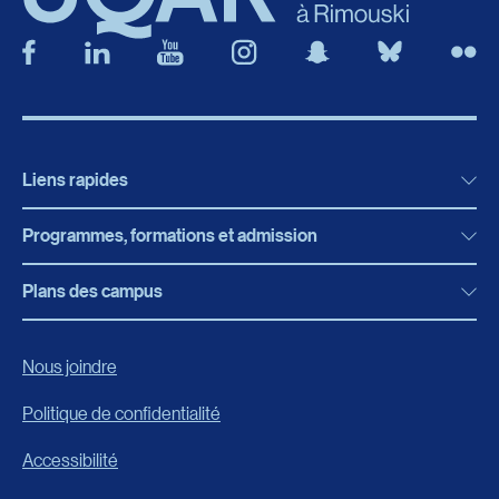
Liens rapides
Programmes, formations et admission
Actualités
Bibliothèque
Plans des campus
Programmes, formations et admission
Bottin
Programmes d’études
Campus de Rimouski
Nous joindre
Boutique en ligne
Admission
Campus de Lévis
Politique de confidentialité
Carrières
Reconnaissances des acquis
Accessibilité
Événements
Formation continue