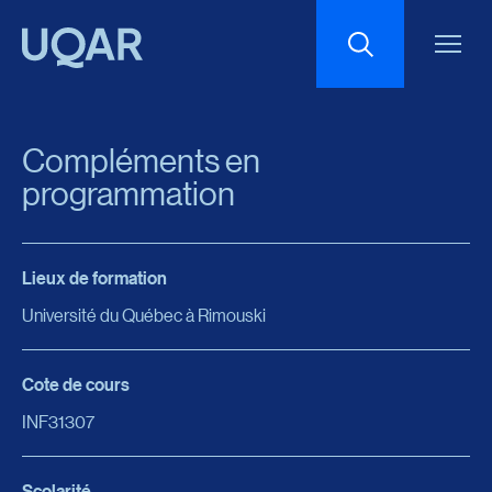
Menu principal
Aller au contenu
Recherche
Compléments en
Taille du texte
programmation
Interlignage du texte
Lieux de formation
Université du Québec à Rimouski
Espacement du texte
Cote de cours
Réinitialiser les paramètres
INF31307
Scolarité