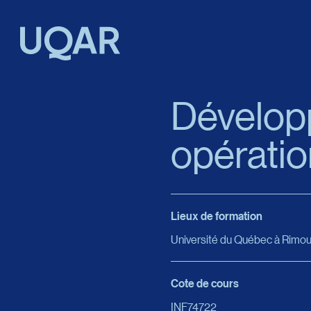
Menu principal
Aller au contenu
Recherche
Développ
opérati
Taille du texte
Interlignage du texte
Lieux de formation
Espacement du texte
Université du Québec à Rimou
Réinitialiser les paramètres
Cote de cours
INF74722