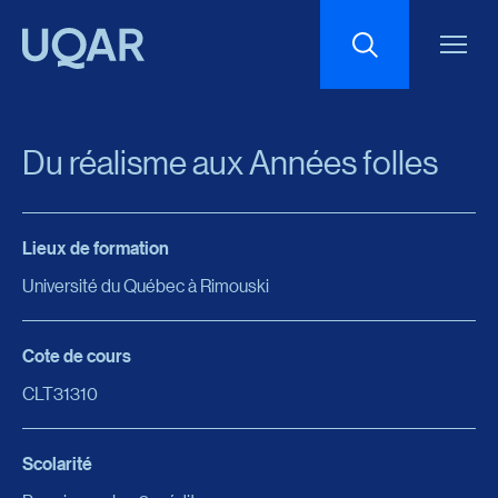
Menu principal
Aller au contenu
Recherche
Du réalisme aux Années folles
Taille du texte
Lieux de formation
Interlignage du texte
Université du Québec à Rimouski
Espacement du texte
Cote de cours
CLT31310
Réinitialiser les paramètres
Scolarité