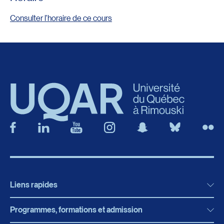
Consulter l'horaire de ce cours
Liens rapides
Programmes, formations et admission
Actualités