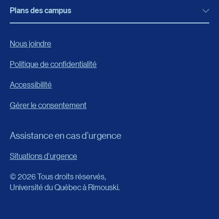
Bibliothèque
Plans des campus
Programmes, formations et admission
Bottin
Programmes d’études
Campus de Rimouski
Nous joindre
Boutique en ligne
Admission
Campus de Lévis
Politique de confidentialité
Carrières
Reconnaissances des acquis
Accessibilité
Événements
Formation continue
Gérer le consentement
Fondation de l’UQAR
Universités d’été
FAQ
Assistance en cas d’urgence
Frais de scolarité
Portail
Situations d'urgence
Calendrier universitaire
© 2026 Tous droits réservés,
Horaire des cours
Université du Québec à Rimouski.