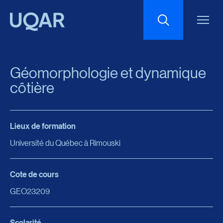
Menu principal
Aller au contenu
Recherche
Géomorphologie et dynamique
Taille du texte
côtière
Interlignage du texte
Lieux de formation
Université du Québec à Rimouski
Espacement du texte
Cote de cours
Réinitialiser les paramètres
GEO23209
Scolarité