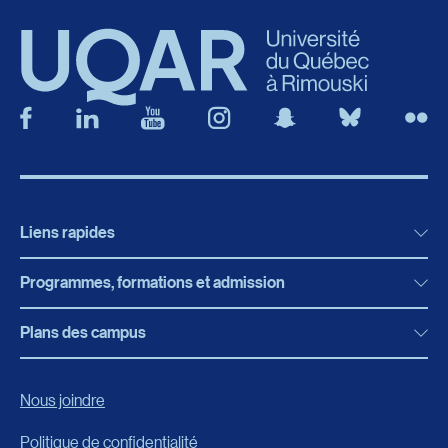
Liens rapides
Programmes, formations et admission
Actualités
Bibliothèque
Plans des campus
Programmes, formations et admission
Bottin
Programmes d’études
Campus de Rimouski
Nous joindre
Boutique en ligne
Admission
Campus de Lévis
Politique de confidentialité