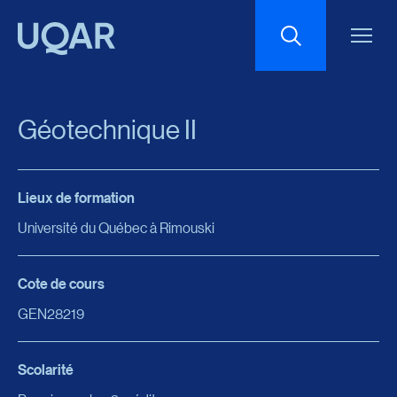
Menu principal
Aller au contenu
Recherche
Géotechnique II
Taille du texte
Lieux de formation
Interlignage du texte
Université du Québec à Rimouski
Espacement du texte
Cote de cours
GEN28219
Réinitialiser les paramètres
Scolarité