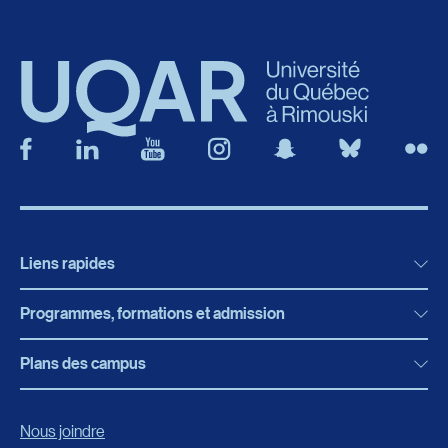
Liens rapides
Programmes, formations et admission
Actualités
Bibliothèque
Plans des campus
Programmes, formations et admission
Bottin
Programmes d’études
Campus de Rimouski
Nous joindre
Boutique en ligne