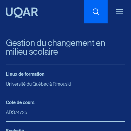
Menu principal
Aller au contenu
Recherche
Gestion du changement en
Taille du texte
milieu scolaire
Interlignage du texte
Lieux de formation
Université du Québec à Rimouski
Espacement du texte
Cote de cours
Réinitialiser les paramètres
ADS74725
Scolarité