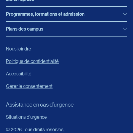
Programmes, formations et admission
Actualités
Bibliothèque
Plans des campus
Programmes, formations et admission
Bottin
Programmes d’études
Campus de Rimouski
Nous joindre
Boutique en ligne
Admission
Campus de Lévis
Politique de confidentialité
Carrières
Reconnaissances des acquis
Accessibilité
Événements
Formation continue
Gérer le consentement
Fondation de l’UQAR
Universités d’été
FAQ
Assistance en cas d’urgence
Frais de scolarité
Portail
Situations d'urgence
Calendrier universitaire
© 2026 Tous droits réservés,
Horaire des cours