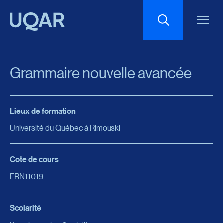
Menu principal
Aller au contenu
Recherche
Grammaire nouvelle avancée
Taille du texte
Lieux de formation
Interlignage du texte
Université du Québec à Rimouski
Espacement du texte
Cote de cours
FRN11019
Réinitialiser les paramètres
Scolarité