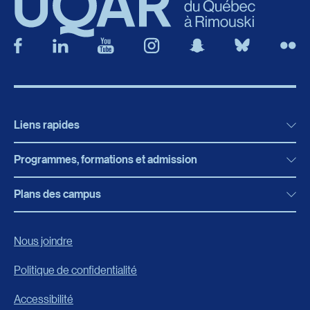
Liens rapides
Programmes, formations et admission
Actualités
Bibliothèque
Plans des campus
Programmes, formations et admission
Bottin
Programmes d’études
Campus de Rimouski
Nous joindre
Boutique en ligne
Admission
Campus de Lévis
Politique de confidentialité
Carrières
Reconnaissances des acquis
Accessibilité
Événements