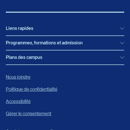
Liens rapides
Programmes, formations et admission
Actualités
Bibliothèque
Plans des campus
Programmes, formations et admission
Bottin
Programmes d’études
Campus de Rimouski
Nous joindre
Boutique en ligne
Admission
Campus de Lévis
Politique de confidentialité
Carrières
Reconnaissances des acquis
Accessibilité
Événements
Formation continue
Gérer le consentement
Fondation de l’UQAR
Universités d’été
FAQ