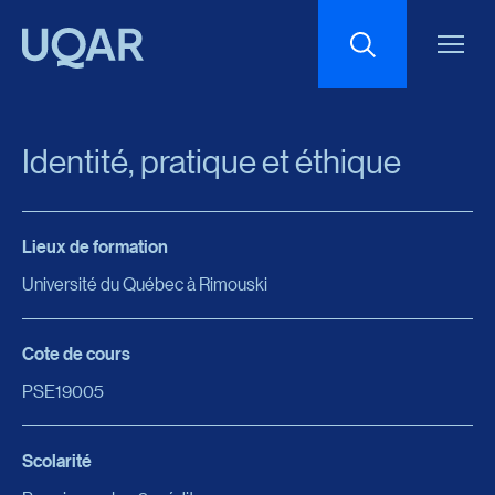
Menu principal
Aller au contenu
Recherche
Identité, pratique et éthique
Taille du texte
Lieux de formation
Interlignage du texte
Université du Québec à Rimouski
Espacement du texte
Cote de cours
PSE19005
Réinitialiser les paramètres
Scolarité