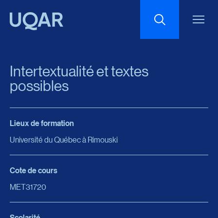
Menu principal
Aller au contenu
Recherche
Intertextualité et textes
Taille du texte
possibles
Interlignage du texte
Lieux de formation
Université du Québec à Rimouski
Espacement du texte
Cote de cours
Réinitialiser les paramètres
MET31720
Scolarité