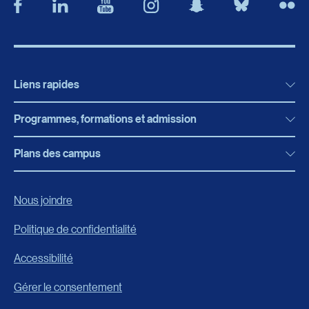
Liens rapides
Programmes, formations et admission
Actualités
Bibliothèque
Plans des campus
Programmes, formations et admission
Bottin
Programmes d’études
Campus de Rimouski
Nous joindre
Boutique en ligne
Admission
Campus de Lévis
Politique de confidentialité
Carrières
Reconnaissances des acquis
Accessibilité
Événements
Formation continue
Gérer le consentement
Fondation de l’UQAR
Universités d’été