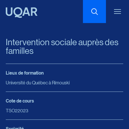
Menu principal
Aller au contenu
Recherche
Intervention sociale auprès des
Taille du texte
familles
Interlignage du texte
Lieux de formation
Université du Québec à Rimouski
Espacement du texte
Cote de cours
Réinitialiser les paramètres
TSO22023
Scolarité