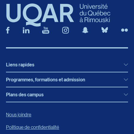
Liens rapides
Programmes, formations et admission
Actualités
Bibliothèque
Plans des campus
Programmes, formations et admission
Bottin
Programmes d’études
Campus de Rimouski
Nous joindre
Boutique en ligne
Admission
Campus de Lévis
Politique de confidentialité
Carrières
Reconnaissances des acquis