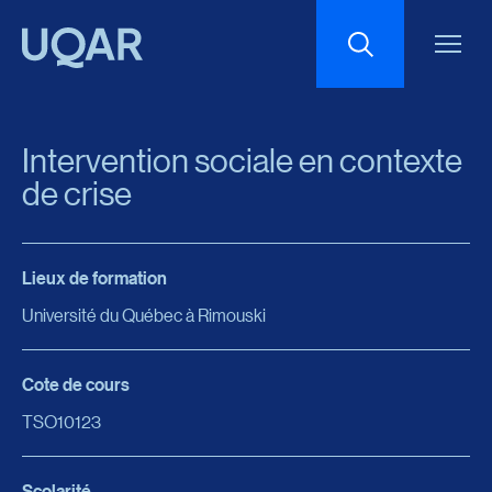
Menu principal
Aller au contenu
Recherche
Intervention sociale en contexte
Taille du texte
de crise
Interlignage du texte
Lieux de formation
Université du Québec à Rimouski
Espacement du texte
Cote de cours
Réinitialiser les paramètres
TSO10123
Scolarité