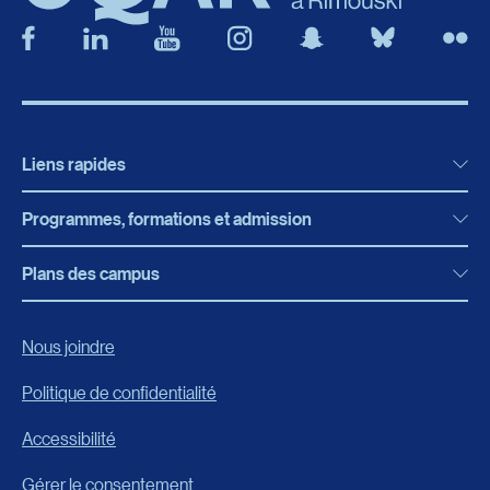
Liens rapides
Programmes, formations et admission
Actualités
Bibliothèque
Plans des campus
Programmes, formations et admission
Bottin
Programmes d’études
Campus de Rimouski
Nous joindre
Boutique en ligne
Admission
Campus de Lévis
Politique de confidentialité
Carrières
Reconnaissances des acquis
Accessibilité
Événements
Formation continue
Gérer le consentement