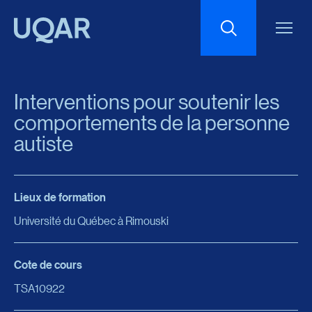
Menu principal
Aller au contenu
Recherche
Interventions pour soutenir les
Taille du texte
comportements de la personne
autiste
Interlignage du texte
Lieux de formation
Espacement du texte
Université du Québec à Rimouski
Réinitialiser les paramètres
Cote de cours
TSA10922