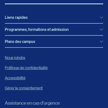
Liens rapides
Programmes, formations et admission
Actualités
Bibliothèque
Plans des campus
Programmes, formations et admission
Bottin
Programmes d’études
Campus de Rimouski
Nous joindre
Boutique en ligne
Admission
Campus de Lévis
Politique de confidentialité
Carrières
Reconnaissances des acquis
Accessibilité
Événements
Formation continue
Gérer le consentement
Fondation de l’UQAR
Universités d’été
FAQ
Assistance en cas d’urgence
Frais de scolarité