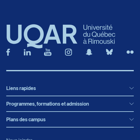
Liens rapides
Programmes, formations et admission
Actualités
Bibliothèque
Plans des campus
Programmes, formations et admission
Bottin
Programmes d’études
Campus de Rimouski