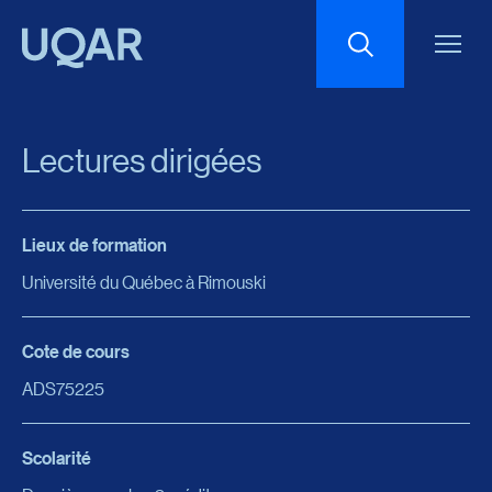
Menu principal
Aller au contenu
Recherche
Lectures dirigées
Taille du texte
Lieux de formation
Interlignage du texte
Université du Québec à Rimouski
Espacement du texte
Cote de cours
ADS75225
Réinitialiser les paramètres
Scolarité