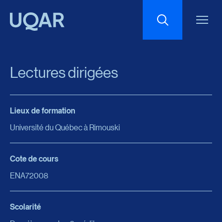
Menu principal
Aller au contenu
Recherche
Lectures dirigées
Taille du texte
Lieux de formation
Interlignage du texte
Université du Québec à Rimouski
Espacement du texte
Cote de cours
ENA72008
Réinitialiser les paramètres
Scolarité