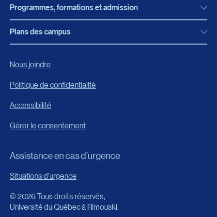
Programmes, formations et admission
Actualités
Bibliothèque
Plans des campus
Programmes, formations et admission
Bottin
Programmes d’études
Campus de Rimouski
Nous joindre
Boutique en ligne
Admission
Campus de Lévis
Politique de confidentialité
Carrières
Reconnaissances des acquis
Accessibilité
Événements
Formation continue
Gérer le consentement
Fondation de l’UQAR
Universités d’été
FAQ
Assistance en cas d’urgence
Frais de scolarité
Portail
Situations d'urgence
Calendrier universitaire
© 2026 Tous droits réservés,
Horaire des cours
Université du Québec à Rimouski.