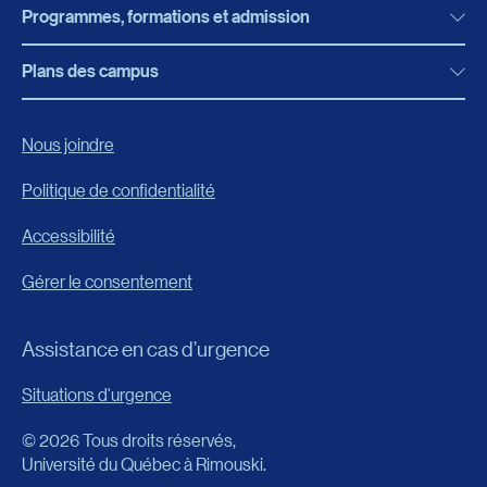
Programmes, formations et admission
Actualités
Bibliothèque
Plans des campus
Programmes, formations et admission
Bottin
Programmes d’études
Campus de Rimouski
Nous joindre
Boutique en ligne
Admission
Campus de Lévis
Politique de confidentialité
Carrières
Reconnaissances des acquis
Accessibilité
Événements
Formation continue
Gérer le consentement
Fondation de l’UQAR
Universités d’été
FAQ
Assistance en cas d’urgence
Frais de scolarité
Portail
Situations d'urgence
Calendrier universitaire
© 2026 Tous droits réservés,
Horaire des cours
Université du Québec à Rimouski.