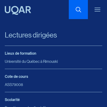
Menu principal
Aller au contenu
Recherche
Lectures dirigées
Taille du texte
Lieux de formation
Interlignage du texte
Université du Québec à Rimouski
Espacement du texte
Cote de cours
ASS79008
Réinitialiser les paramètres
Scolarité