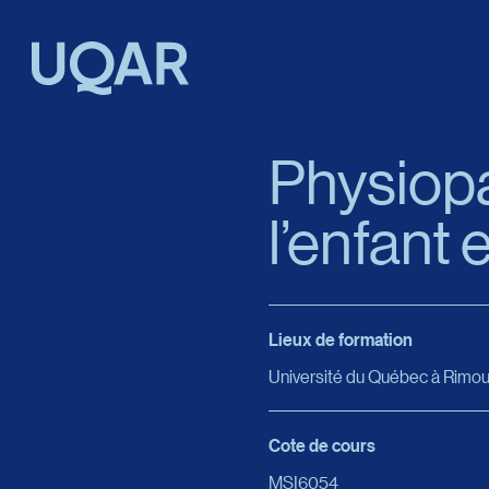
Menu principal
Aller au contenu
Recherche
Physiopa
l’enfant 
Taille du texte
Interlignage du texte
Lieux de formation
Espacement du texte
Université du Québec à Rimou
Réinitialiser les paramètres
Cote de cours
MSI6054