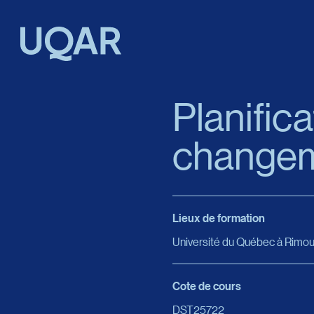
Menu principal
Aller au contenu
Recherche
Planifica
changeme
Taille du texte
Interlignage du texte
Lieux de formation
Espacement du texte
Université du Québec à Rimou
Réinitialiser les paramètres
Cote de cours
DST25722