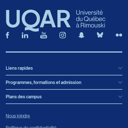
Liens rapides
Programmes, formations et admission
Actualités
Bibliothèque
Plans des campus
Programmes, formations et admission
Bottin
Programmes d’études
Campus de Rimouski
Nous joindre
Boutique en ligne
Admission
Campus de Lévis
Politique de confidentialité