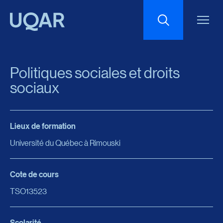
Menu principal
Aller au contenu
Recherche
Politiques sociales et droits
Taille du texte
sociaux
Interlignage du texte
Lieux de formation
Université du Québec à Rimouski
Espacement du texte
Cote de cours
Réinitialiser les paramètres
TSO13523
Scolarité