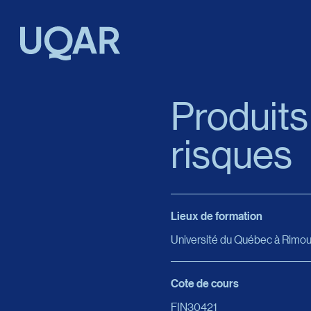
Menu principal
Aller au contenu
Recherche
Produits
risques
Taille du texte
Interlignage du texte
Lieux de formation
Espacement du texte
Université du Québec à Rimou
Réinitialiser les paramètres
Cote de cours
FIN30421