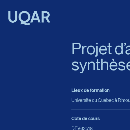
Menu principal
Aller au contenu
Recherche
Projet d’
synthèse
Taille du texte
Interlignage du texte
Lieux de formation
Espacement du texte
Université du Québec à Rimou
Réinitialiser les paramètres
Cote de cours
DEV62518