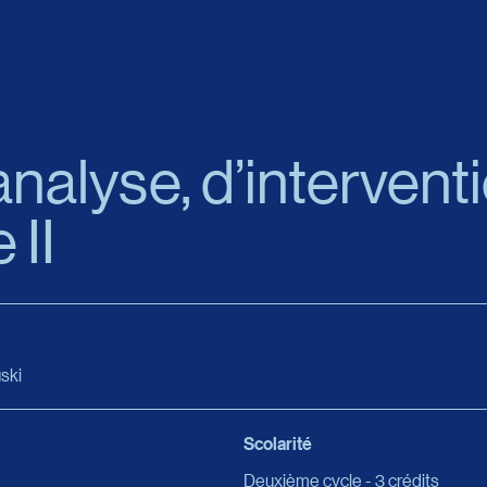
analyse, d’intervent
 II
ski
Scolarité
Deuxième cycle - 3 crédits