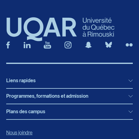
Liens rapides
Programmes, formations et admission
Actualités
Bibliothèque
Plans des campus
Programmes, formations et admission
Bottin
Programmes d’études
Campus de Rimouski
Nous joindre
Boutique en ligne