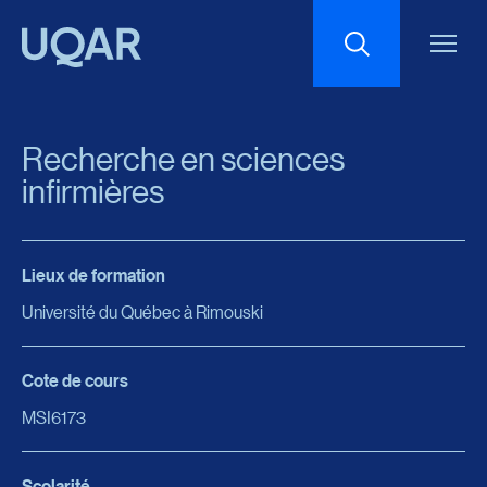
Menu principal
Aller au contenu
Recherche
Recherche en sciences
Taille du texte
infirmières
Interlignage du texte
Lieux de formation
Université du Québec à Rimouski
Espacement du texte
Cote de cours
Réinitialiser les paramètres
MSI6173
Scolarité