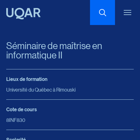
Menu principal
Aller au contenu
Recherche
Séminaire de maîtrise en
Taille du texte
informatique II
Interlignage du texte
Lieux de formation
Université du Québec à Rimouski
Espacement du texte
Cote de cours
Réinitialiser les paramètres
8INF830
Scolarité