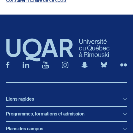
Liens rapides
Programmes, formations et admission
Actualités
Bibliothèque
Plans des campus
Programmes, formations et admission