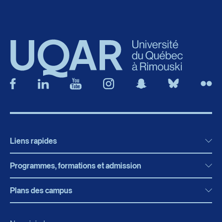
Liens rapides
Programmes, formations et admission
Actualités
Bibliothèque
Plans des campus
Programmes, formations et admission
Bottin
Programmes d’études
Campus de Rimouski