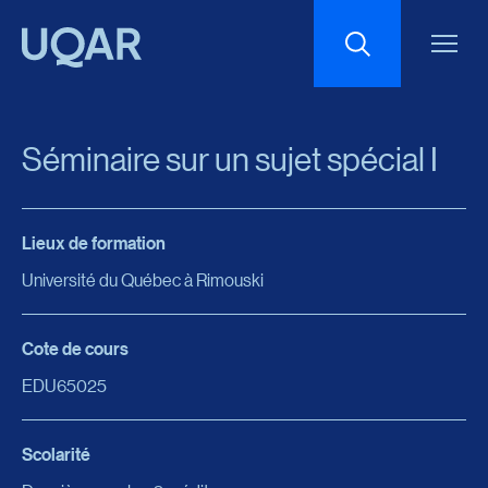
Menu principal
Aller au contenu
Recherche
Séminaire sur un sujet spécial I
Taille du texte
Lieux de formation
Interlignage du texte
Université du Québec à Rimouski
Espacement du texte
Cote de cours
EDU65025
Réinitialiser les paramètres
Scolarité