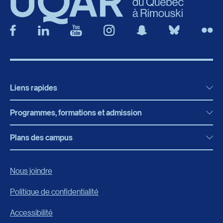
Liens rapides
Programmes, formations et admission
Actualités
Bibliothèque
Plans des campus
Programmes, formations et admission
Bottin
Programmes d’études
Campus de Rimouski
Nous joindre
Boutique en ligne
Admission
Campus de Lévis
Politique de confidentialité
Carrières
Reconnaissances des acquis
Accessibilité
Événements