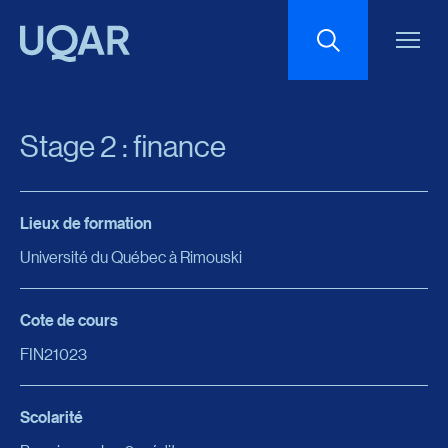
Menu principal
Aller au contenu
Recherche
Stage 2 : finance
Taille du texte
Lieux de formation
Interlignage du texte
Université du Québec à Rimouski
Espacement du texte
Cote de cours
FIN21023
Réinitialiser les paramètres
Scolarité