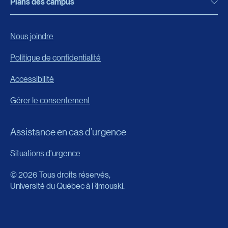
Bibliothèque
Plans des campus
Programmes, formations et admission
Bottin
Programmes d’études
Campus de Rimouski
Nous joindre
Boutique en ligne
Admission
Campus de Lévis
Politique de confidentialité
Carrières
Reconnaissances des acquis
Accessibilité
Événements
Formation continue
Gérer le consentement
Fondation de l’UQAR
Universités d’été
FAQ
Assistance en cas d’urgence
Frais de scolarité
Portail
Situations d'urgence
Calendrier universitaire
© 2026 Tous droits réservés,
Horaire des cours
Université du Québec à Rimouski.