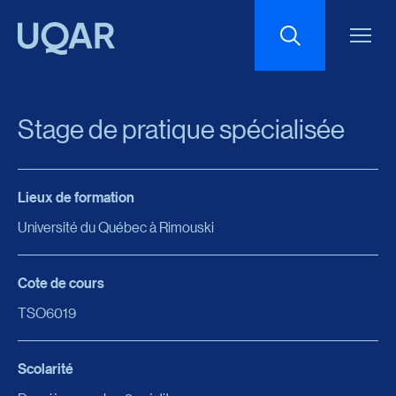
Menu principal
Aller au contenu
Recherche
Stage de pratique spécialisée
Taille du texte
Lieux de formation
Interlignage du texte
Université du Québec à Rimouski
Espacement du texte
Cote de cours
TSO6019
Réinitialiser les paramètres
Scolarité