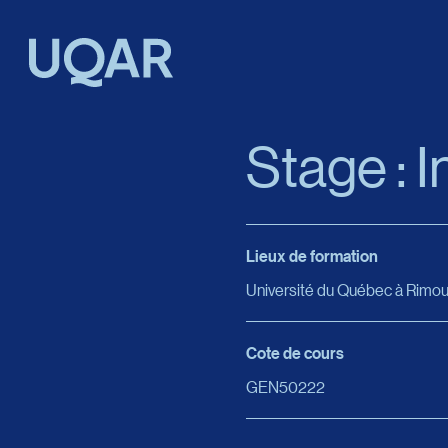
Menu principal
Aller au contenu
Recherche
Stage : I
Taille du texte
Lieux de formation
Interlignage du texte
Université du Québec à Rimou
Espacement du texte
Cote de cours
GEN50222
Réinitialiser les paramètres